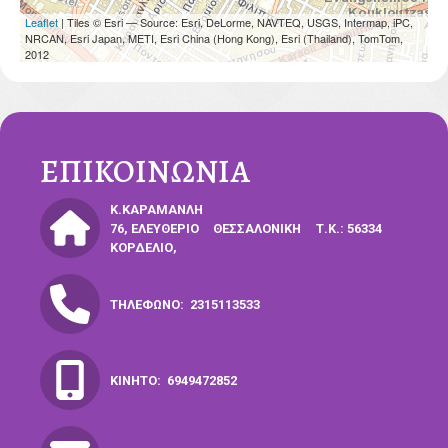
Leaflet
| Tiles © Esri — Source: Esri, DeLorme, NAVTEQ, USGS, Intermap, iPC,
NRCAN, Esri Japan, METI, Esri China (Hong Kong), Esri (Thailand), TomTom,
2012
ΕΠΙΚΟΙΝΩΝΊΑ
Κ.ΚΑΡΑΜΑΝΛΉ
76, ΕΛΕΥΘΈΡΙΟ
ΘΕΣΣΑΛΟΝΊΚΗ
Τ.Κ.: 56334
ΚΟΡΔΕΛΙΌ,
ΤΗΛΈΦΩΝΟ:
2315113533
ΚΙΝΗΤΌ:
6949472852