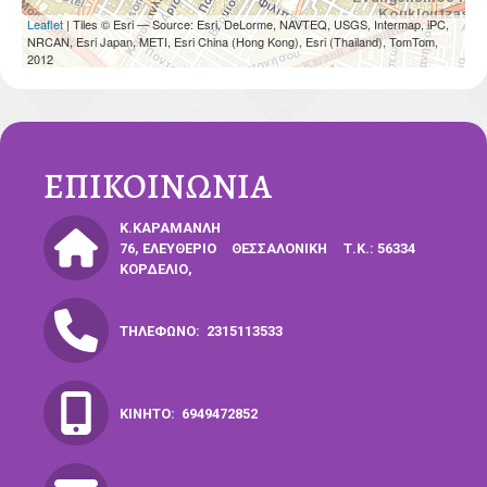
Leaflet
| Tiles © Esri — Source: Esri, DeLorme, NAVTEQ, USGS, Intermap, iPC,
NRCAN, Esri Japan, METI, Esri China (Hong Kong), Esri (Thailand), TomTom,
2012
ΕΠΙΚΟΙΝΩΝΊΑ
Κ.ΚΑΡΑΜΑΝΛΉ
76, ΕΛΕΥΘΈΡΙΟ
ΘΕΣΣΑΛΟΝΊΚΗ
Τ.Κ.: 56334
ΚΟΡΔΕΛΙΌ,
ΤΗΛΈΦΩΝΟ:
2315113533
ΚΙΝΗΤΌ:
6949472852